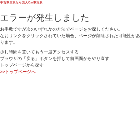
中古車買取なら楽天Car車買取
エラーが発生しました
お手数ですが次のいずれかの方法でページをお探しください。
なおリンクをクリックされていた場合、ページが削除された可能性があ
ります。
少し時間を置いてもう一度アクセスする
ブラウザの「戻る」ボタンを押して前画面からやり直す
トップページから探す
>>トップページへ