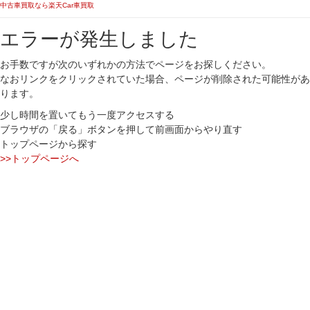
中古車買取なら楽天Car車買取
エラーが発生しました
お手数ですが次のいずれかの方法でページをお探しください。
なおリンクをクリックされていた場合、ページが削除された可能性があ
ります。
少し時間を置いてもう一度アクセスする
ブラウザの「戻る」ボタンを押して前画面からやり直す
トップページから探す
>>トップページへ