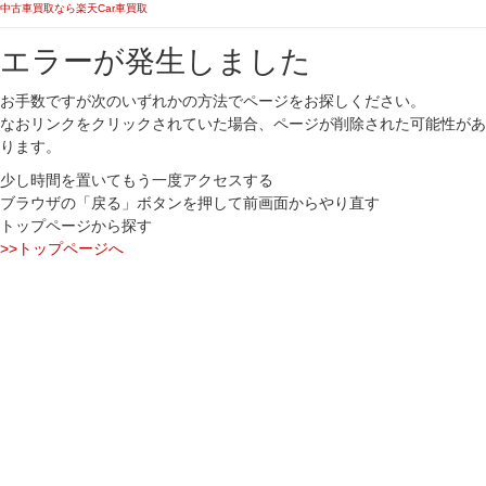
中古車買取なら楽天Car車買取
エラーが発生しました
お手数ですが次のいずれかの方法でページをお探しください。
なおリンクをクリックされていた場合、ページが削除された可能性があ
ります。
少し時間を置いてもう一度アクセスする
ブラウザの「戻る」ボタンを押して前画面からやり直す
トップページから探す
>>トップページへ