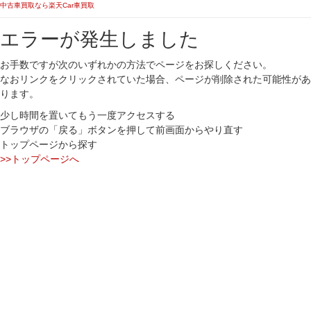
中古車買取なら楽天Car車買取
エラーが発生しました
お手数ですが次のいずれかの方法でページをお探しください。
なおリンクをクリックされていた場合、ページが削除された可能性があ
ります。
少し時間を置いてもう一度アクセスする
ブラウザの「戻る」ボタンを押して前画面からやり直す
トップページから探す
>>トップページへ