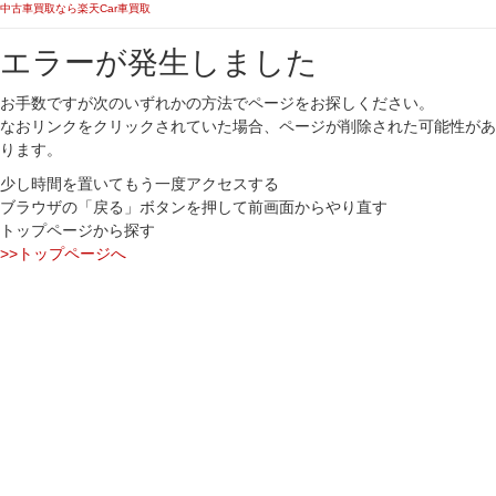
中古車買取なら楽天Car車買取
エラーが発生しました
お手数ですが次のいずれかの方法でページをお探しください。
なおリンクをクリックされていた場合、ページが削除された可能性があ
ります。
少し時間を置いてもう一度アクセスする
ブラウザの「戻る」ボタンを押して前画面からやり直す
トップページから探す
>>トップページへ