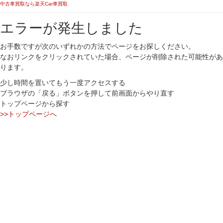
中古車買取なら楽天Car車買取
エラーが発生しました
お手数ですが次のいずれかの方法でページをお探しください。
なおリンクをクリックされていた場合、ページが削除された可能性があ
ります。
少し時間を置いてもう一度アクセスする
ブラウザの「戻る」ボタンを押して前画面からやり直す
トップページから探す
>>トップページへ