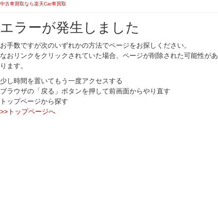
中古車買取なら楽天Car車買取
エラーが発生しました
お手数ですが次のいずれかの方法でページをお探しください。
なおリンクをクリックされていた場合、ページが削除された可能性があ
ります。
少し時間を置いてもう一度アクセスする
ブラウザの「戻る」ボタンを押して前画面からやり直す
トップページから探す
>>トップページへ