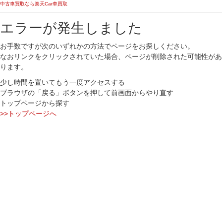
中古車買取なら楽天Car車買取
エラーが発生しました
お手数ですが次のいずれかの方法でページをお探しください。
なおリンクをクリックされていた場合、ページが削除された可能性があ
ります。
少し時間を置いてもう一度アクセスする
ブラウザの「戻る」ボタンを押して前画面からやり直す
トップページから探す
>>トップページへ