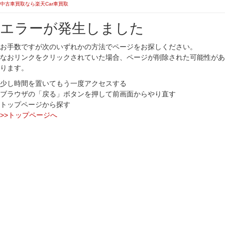
中古車買取なら楽天Car車買取
エラーが発生しました
お手数ですが次のいずれかの方法でページをお探しください。
なおリンクをクリックされていた場合、ページが削除された可能性があ
ります。
少し時間を置いてもう一度アクセスする
ブラウザの「戻る」ボタンを押して前画面からやり直す
トップページから探す
>>トップページへ