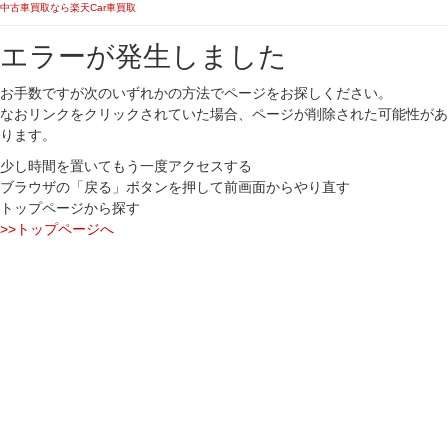
中古車買取なら楽天Car車買取
エラーが発生しました
お手数ですが次のいずれかの方法でページをお探しください。
なおリンクをクリックされていた場合、ページが削除された可能性があ
ります。
少し時間を置いてもう一度アクセスする
ブラウザの「戻る」ボタンを押して前画面からやり直す
トップページから探す
>>トップページへ