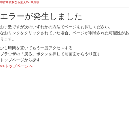
中古車買取なら楽天Car車買取
エラーが発生しました
お手数ですが次のいずれかの方法でページをお探しください。
なおリンクをクリックされていた場合、ページが削除された可能性があ
ります。
少し時間を置いてもう一度アクセスする
ブラウザの「戻る」ボタンを押して前画面からやり直す
トップページから探す
>>トップページへ