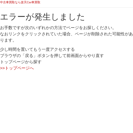
中古車買取なら楽天Car車買取
エラーが発生しました
お手数ですが次のいずれかの方法でページをお探しください。
なおリンクをクリックされていた場合、ページが削除された可能性があ
ります。
少し時間を置いてもう一度アクセスする
ブラウザの「戻る」ボタンを押して前画面からやり直す
トップページから探す
>>トップページへ