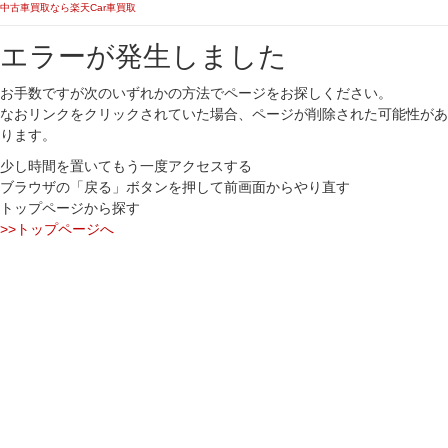
中古車買取なら楽天Car車買取
エラーが発生しました
お手数ですが次のいずれかの方法でページをお探しください。
なおリンクをクリックされていた場合、ページが削除された可能性があ
ります。
少し時間を置いてもう一度アクセスする
ブラウザの「戻る」ボタンを押して前画面からやり直す
トップページから探す
>>トップページへ