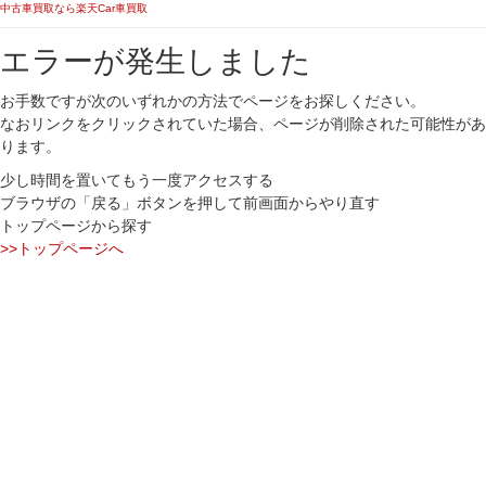
中古車買取なら楽天Car車買取
エラーが発生しました
お手数ですが次のいずれかの方法でページをお探しください。
なおリンクをクリックされていた場合、ページが削除された可能性があ
ります。
少し時間を置いてもう一度アクセスする
ブラウザの「戻る」ボタンを押して前画面からやり直す
トップページから探す
>>トップページへ