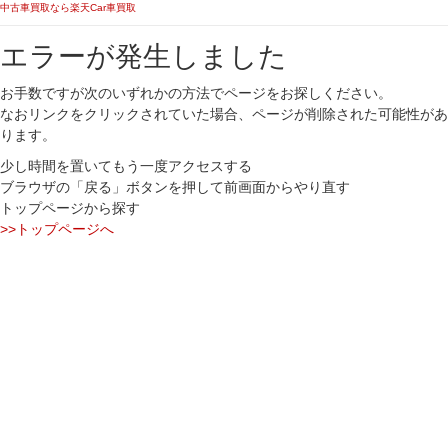
中古車買取なら楽天Car車買取
エラーが発生しました
お手数ですが次のいずれかの方法でページをお探しください。
なおリンクをクリックされていた場合、ページが削除された可能性があ
ります。
少し時間を置いてもう一度アクセスする
ブラウザの「戻る」ボタンを押して前画面からやり直す
トップページから探す
>>トップページへ