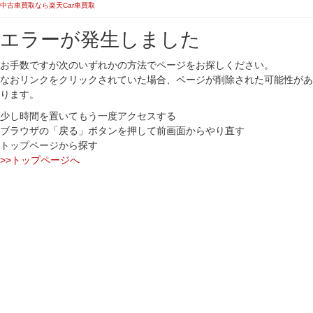
中古車買取なら楽天Car車買取
エラーが発生しました
お手数ですが次のいずれかの方法でページをお探しください。
なおリンクをクリックされていた場合、ページが削除された可能性があ
ります。
少し時間を置いてもう一度アクセスする
ブラウザの「戻る」ボタンを押して前画面からやり直す
トップページから探す
>>トップページへ