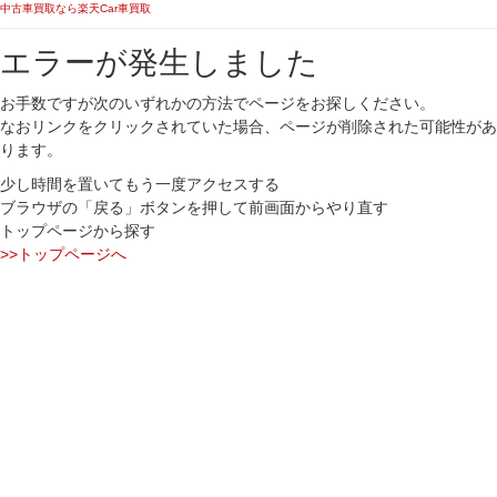
中古車買取なら楽天Car車買取
エラーが発生しました
お手数ですが次のいずれかの方法でページをお探しください。
なおリンクをクリックされていた場合、ページが削除された可能性があ
ります。
少し時間を置いてもう一度アクセスする
ブラウザの「戻る」ボタンを押して前画面からやり直す
トップページから探す
>>トップページへ