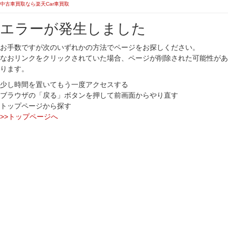
中古車買取なら楽天Car車買取
エラーが発生しました
お手数ですが次のいずれかの方法でページをお探しください。
なおリンクをクリックされていた場合、ページが削除された可能性があ
ります。
少し時間を置いてもう一度アクセスする
ブラウザの「戻る」ボタンを押して前画面からやり直す
トップページから探す
>>トップページへ