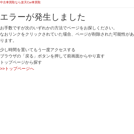
中古車買取なら楽天Car車買取
エラーが発生しました
お手数ですが次のいずれかの方法でページをお探しください。
なおリンクをクリックされていた場合、ページが削除された可能性があ
ります。
少し時間を置いてもう一度アクセスする
ブラウザの「戻る」ボタンを押して前画面からやり直す
トップページから探す
>>トップページへ