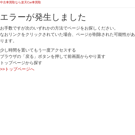
中古車買取なら楽天Car車買取
エラーが発生しました
お手数ですが次のいずれかの方法でページをお探しください。
なおリンクをクリックされていた場合、ページが削除された可能性があ
ります。
少し時間を置いてもう一度アクセスする
ブラウザの「戻る」ボタンを押して前画面からやり直す
トップページから探す
>>トップページへ