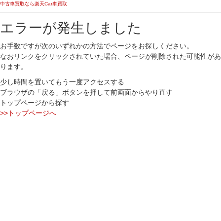
中古車買取なら楽天Car車買取
エラーが発生しました
お手数ですが次のいずれかの方法でページをお探しください。
なおリンクをクリックされていた場合、ページが削除された可能性があ
ります。
少し時間を置いてもう一度アクセスする
ブラウザの「戻る」ボタンを押して前画面からやり直す
トップページから探す
>>トップページへ