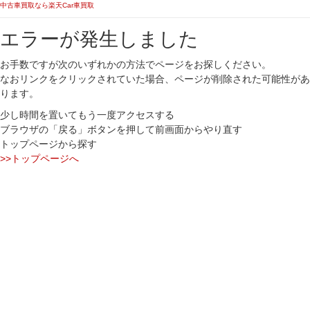
中古車買取なら楽天Car車買取
エラーが発生しました
お手数ですが次のいずれかの方法でページをお探しください。
なおリンクをクリックされていた場合、ページが削除された可能性があ
ります。
少し時間を置いてもう一度アクセスする
ブラウザの「戻る」ボタンを押して前画面からやり直す
トップページから探す
>>トップページへ