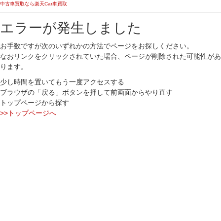
中古車買取なら楽天Car車買取
エラーが発生しました
お手数ですが次のいずれかの方法でページをお探しください。
なおリンクをクリックされていた場合、ページが削除された可能性があ
ります。
少し時間を置いてもう一度アクセスする
ブラウザの「戻る」ボタンを押して前画面からやり直す
トップページから探す
>>トップページへ