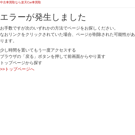
中古車買取なら楽天Car車買取
エラーが発生しました
お手数ですが次のいずれかの方法でページをお探しください。
なおリンクをクリックされていた場合、ページが削除された可能性があ
ります。
少し時間を置いてもう一度アクセスする
ブラウザの「戻る」ボタンを押して前画面からやり直す
トップページから探す
>>トップページへ