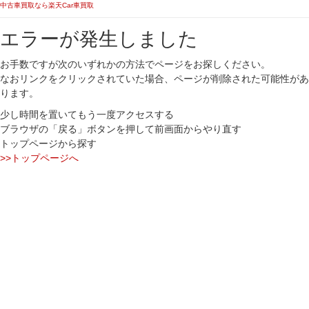
中古車買取なら楽天Car車買取
エラーが発生しました
お手数ですが次のいずれかの方法でページをお探しください。
なおリンクをクリックされていた場合、ページが削除された可能性があ
ります。
少し時間を置いてもう一度アクセスする
ブラウザの「戻る」ボタンを押して前画面からやり直す
トップページから探す
>>トップページへ