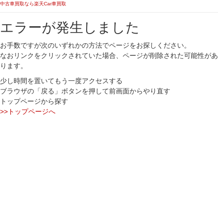
中古車買取なら楽天Car車買取
エラーが発生しました
お手数ですが次のいずれかの方法でページをお探しください。
なおリンクをクリックされていた場合、ページが削除された可能性があ
ります。
少し時間を置いてもう一度アクセスする
ブラウザの「戻る」ボタンを押して前画面からやり直す
トップページから探す
>>トップページへ