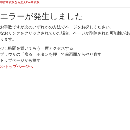
中古車買取なら楽天Car車買取
エラーが発生しました
お手数ですが次のいずれかの方法でページをお探しください。
なおリンクをクリックされていた場合、ページが削除された可能性があ
ります。
少し時間を置いてもう一度アクセスする
ブラウザの「戻る」ボタンを押して前画面からやり直す
トップページから探す
>>トップページへ