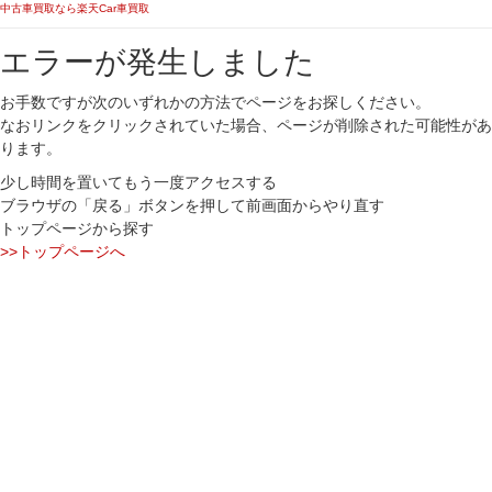
中古車買取なら楽天Car車買取
エラーが発生しました
お手数ですが次のいずれかの方法でページをお探しください。
なおリンクをクリックされていた場合、ページが削除された可能性があ
ります。
少し時間を置いてもう一度アクセスする
ブラウザの「戻る」ボタンを押して前画面からやり直す
トップページから探す
>>トップページへ