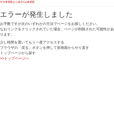
中古車買取なら楽天Car車買取
エラーが発生しました
お手数ですが次のいずれかの方法でページをお探しください。
なおリンクをクリックされていた場合、ページが削除された可能性があ
ります。
少し時間を置いてもう一度アクセスする
ブラウザの「戻る」ボタンを押して前画面からやり直す
トップページから探す
>>トップページへ