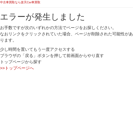
中古車買取なら楽天Car車買取
エラーが発生しました
お手数ですが次のいずれかの方法でページをお探しください。
なおリンクをクリックされていた場合、ページが削除された可能性があ
ります。
少し時間を置いてもう一度アクセスする
ブラウザの「戻る」ボタンを押して前画面からやり直す
トップページから探す
>>トップページへ