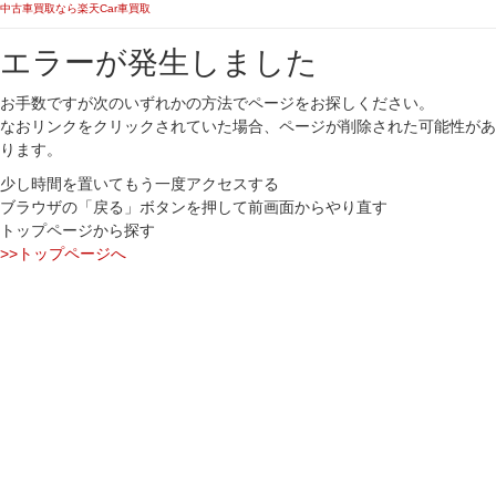
中古車買取なら楽天Car車買取
エラーが発生しました
お手数ですが次のいずれかの方法でページをお探しください。
なおリンクをクリックされていた場合、ページが削除された可能性があ
ります。
少し時間を置いてもう一度アクセスする
ブラウザの「戻る」ボタンを押して前画面からやり直す
トップページから探す
>>トップページへ