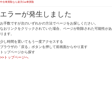
中古車買取なら楽天Car車買取
エラーが発生しました
お手数ですが次のいずれかの方法でページをお探しください。
なおリンクをクリックされていた場合、ページが削除された可能性があ
ります。
少し時間を置いてもう一度アクセスする
ブラウザの「戻る」ボタンを押して前画面からやり直す
トップページから探す
>>トップページへ