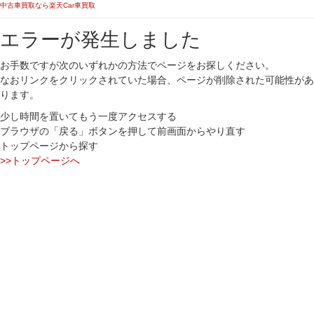
中古車買取なら楽天Car車買取
エラーが発生しました
お手数ですが次のいずれかの方法でページをお探しください。
なおリンクをクリックされていた場合、ページが削除された可能性があ
ります。
少し時間を置いてもう一度アクセスする
ブラウザの「戻る」ボタンを押して前画面からやり直す
トップページから探す
>>トップページへ