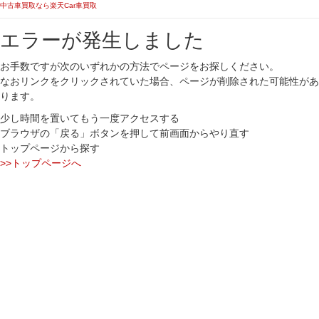
中古車買取なら楽天Car車買取
エラーが発生しました
お手数ですが次のいずれかの方法でページをお探しください。
なおリンクをクリックされていた場合、ページが削除された可能性があ
ります。
少し時間を置いてもう一度アクセスする
ブラウザの「戻る」ボタンを押して前画面からやり直す
トップページから探す
>>トップページへ