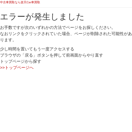
中古車買取なら楽天Car車買取
エラーが発生しました
お手数ですが次のいずれかの方法でページをお探しください。
なおリンクをクリックされていた場合、ページが削除された可能性があ
ります。
少し時間を置いてもう一度アクセスする
ブラウザの「戻る」ボタンを押して前画面からやり直す
トップページから探す
>>トップページへ