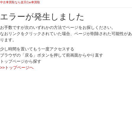
中古車買取なら楽天Car車買取
エラーが発生しました
お手数ですが次のいずれかの方法でページをお探しください。
なおリンクをクリックされていた場合、ページが削除された可能性があ
ります。
少し時間を置いてもう一度アクセスする
ブラウザの「戻る」ボタンを押して前画面からやり直す
トップページから探す
>>トップページへ