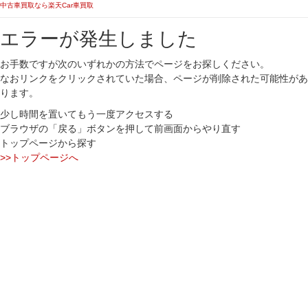
中古車買取なら楽天Car車買取
エラーが発生しました
お手数ですが次のいずれかの方法でページをお探しください。
なおリンクをクリックされていた場合、ページが削除された可能性があ
ります。
少し時間を置いてもう一度アクセスする
ブラウザの「戻る」ボタンを押して前画面からやり直す
トップページから探す
>>トップページへ