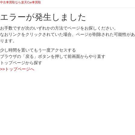
中古車買取なら楽天Car車買取
エラーが発生しました
お手数ですが次のいずれかの方法でページをお探しください。
なおリンクをクリックされていた場合、ページが削除された可能性があ
ります。
少し時間を置いてもう一度アクセスする
ブラウザの「戻る」ボタンを押して前画面からやり直す
トップページから探す
>>トップページへ