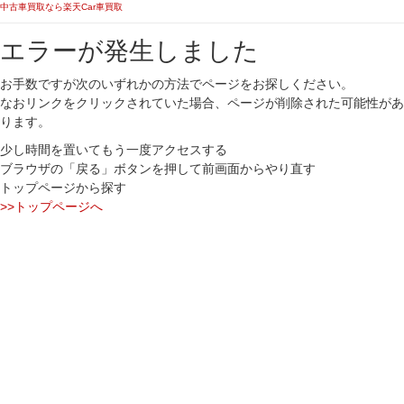
中古車買取なら楽天Car車買取
エラーが発生しました
お手数ですが次のいずれかの方法でページをお探しください。
なおリンクをクリックされていた場合、ページが削除された可能性があ
ります。
少し時間を置いてもう一度アクセスする
ブラウザの「戻る」ボタンを押して前画面からやり直す
トップページから探す
>>トップページへ