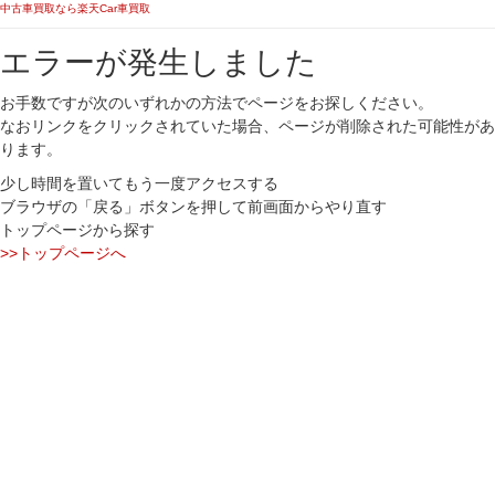
中古車買取なら楽天Car車買取
エラーが発生しました
お手数ですが次のいずれかの方法でページをお探しください。
なおリンクをクリックされていた場合、ページが削除された可能性があ
ります。
少し時間を置いてもう一度アクセスする
ブラウザの「戻る」ボタンを押して前画面からやり直す
トップページから探す
>>トップページへ