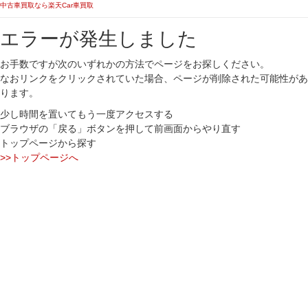
中古車買取なら楽天Car車買取
エラーが発生しました
お手数ですが次のいずれかの方法でページをお探しください。
なおリンクをクリックされていた場合、ページが削除された可能性があ
ります。
少し時間を置いてもう一度アクセスする
ブラウザの「戻る」ボタンを押して前画面からやり直す
トップページから探す
>>トップページへ