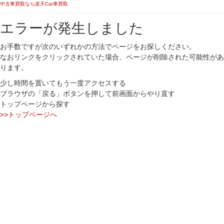
中古車買取なら楽天Car車買取
エラーが発生しました
お手数ですが次のいずれかの方法でページをお探しください。
なおリンクをクリックされていた場合、ページが削除された可能性があ
ります。
少し時間を置いてもう一度アクセスする
ブラウザの「戻る」ボタンを押して前画面からやり直す
トップページから探す
>>トップページへ