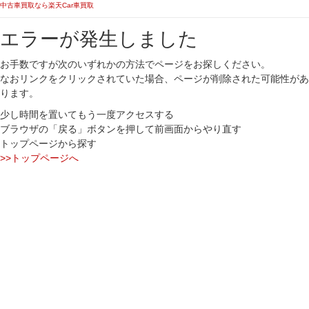
中古車買取なら楽天Car車買取
エラーが発生しました
お手数ですが次のいずれかの方法でページをお探しください。
なおリンクをクリックされていた場合、ページが削除された可能性があ
ります。
少し時間を置いてもう一度アクセスする
ブラウザの「戻る」ボタンを押して前画面からやり直す
トップページから探す
>>トップページへ