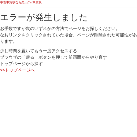
中古車買取なら楽天Car車買取
エラーが発生しました
お手数ですが次のいずれかの方法でページをお探しください。
なおリンクをクリックされていた場合、ページが削除された可能性があ
ります。
少し時間を置いてもう一度アクセスする
ブラウザの「戻る」ボタンを押して前画面からやり直す
トップページから探す
>>トップページへ