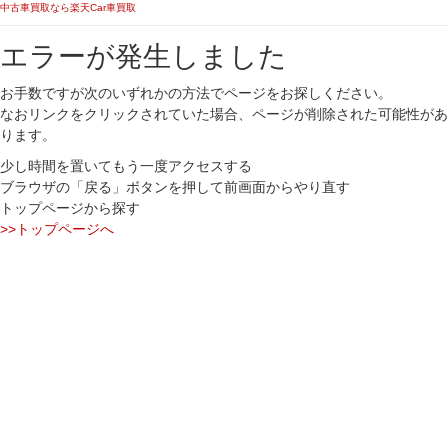
中古車買取なら楽天Car車買取
エラーが発生しました
お手数ですが次のいずれかの方法でページをお探しください。
なおリンクをクリックされていた場合、ページが削除された可能性があ
ります。
少し時間を置いてもう一度アクセスする
ブラウザの「戻る」ボタンを押して前画面からやり直す
トップページから探す
>>トップページへ