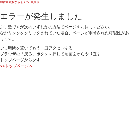
中古車買取なら楽天Car車買取
エラーが発生しました
お手数ですが次のいずれかの方法でページをお探しください。
なおリンクをクリックされていた場合、ページが削除された可能性があ
ります。
少し時間を置いてもう一度アクセスする
ブラウザの「戻る」ボタンを押して前画面からやり直す
トップページから探す
>>トップページへ