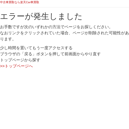
中古車買取なら楽天Car車買取
エラーが発生しました
お手数ですが次のいずれかの方法でページをお探しください。
なおリンクをクリックされていた場合、ページが削除された可能性があ
ります。
少し時間を置いてもう一度アクセスする
ブラウザの「戻る」ボタンを押して前画面からやり直す
トップページから探す
>>トップページへ