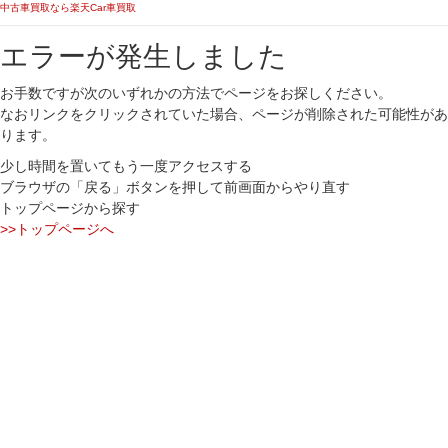
中古車買取なら楽天Car車買取
エラーが発生しました
お手数ですが次のいずれかの方法でページをお探しください。
なおリンクをクリックされていた場合、ページが削除された可能性があ
ります。
少し時間を置いてもう一度アクセスする
ブラウザの「戻る」ボタンを押して前画面からやり直す
トップページから探す
>>トップページへ