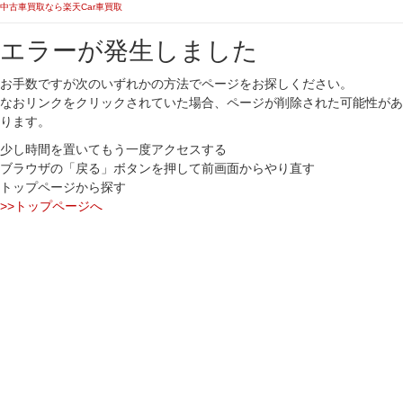
中古車買取なら楽天Car車買取
エラーが発生しました
お手数ですが次のいずれかの方法でページをお探しください。
なおリンクをクリックされていた場合、ページが削除された可能性があ
ります。
少し時間を置いてもう一度アクセスする
ブラウザの「戻る」ボタンを押して前画面からやり直す
トップページから探す
>>トップページへ