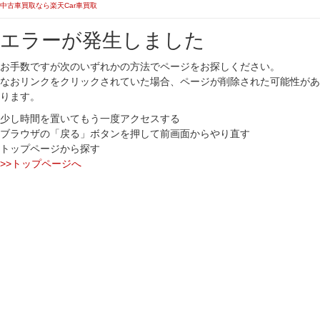
中古車買取なら楽天Car車買取
エラーが発生しました
お手数ですが次のいずれかの方法でページをお探しください。
なおリンクをクリックされていた場合、ページが削除された可能性があ
ります。
少し時間を置いてもう一度アクセスする
ブラウザの「戻る」ボタンを押して前画面からやり直す
トップページから探す
>>トップページへ